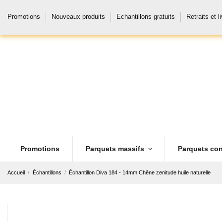
Promotions
Nouveaux produits
Echantillons gratuits
Retraits et l
Promotions
Parquets massifs
Parquets con
Accueil
Échantillons
Échantillon Diva 184 - 14mm Chêne zenitude huile naturelle