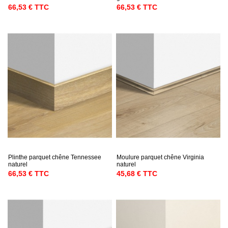
66,53 € TTC
66,53 € TTC
Plinthe parquet chêne Tennessee
Moulure parquet chêne Virginia
naturel
naturel
66,53 € TTC
45,68 € TTC