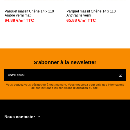
Parquet massif Chêne 14 x 110
Parquet massif Chêne 14 x 110
Ambré verni mat
Anthracite verni
64.88 €/m² TTC
65.88 €/m² TTC
S'abonner à la newsletter
Vous pouvez vous désinscrire à tout moment. Vous trouverez pour cela nos informations
de contact dans les conditions d'utilisation du site.
Nous contacter
Informations footer