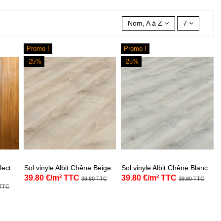
Nom, A à Z
7
Promo !
Promo !
-25%
-25%
lect
Sol vinyle Albit Chêne Beige
Sol vinyle Albit Chêne Blanc
39.80 €/m² TTC
39.80 €/m² TTC
39.80 TTC
39.80 TTC
 TTC