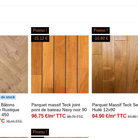
Promo !
Promo !
-15,12 €
-10,80 €
 de stock
 Bâtons
Parquet massif Teck joint
Parquet Massif Teck Se
 Rustique
pont de bateau Navy noir 90
Huilé 12x90
t 450
96.75 €/m² TTC
64.90 €/m² TTC
96.75 TTC
64.90
TC
75.44 TTC
Promo !