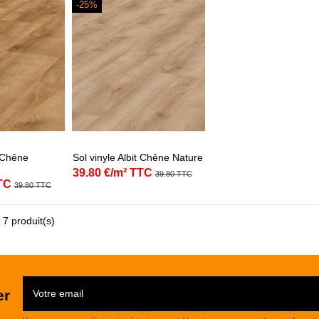
-25%
t Chêne
Sol vinyle Albit Chêne Nature
39.80 €/m² TTC
39.80 TTC
TC
39.80 TTC
 7 produit(s)
er