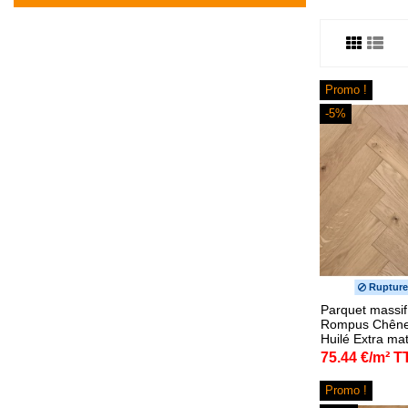
Promo !
-5%
Rupture
Parquet massif
Rompus Chêne
Huilé Extra ma
75.44 €/m² T
Promo !