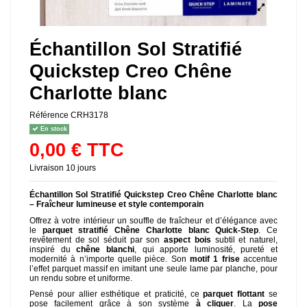
Échantillon Sol Stratifié
Quickstep Creo Chêne
Charlotte blanc
Référence
CRH3178
En stock
0,00 € TTC
Livraison 10 jours
Échantillon Sol Stratifié Quickstep Creo Chêne Charlotte blanc
– Fraîcheur lumineuse et style contemporain
Offrez à votre intérieur un souffle de fraîcheur et d’élégance avec
le
parquet stratifié Chêne Charlotte blanc Quick-Step
. Ce
revêtement de sol séduit par son
aspect bois
subtil et naturel,
inspiré du
chêne blanchi
, qui apporte luminosité, pureté et
modernité à n’importe quelle pièce. Son
motif 1 frise
accentue
l’effet parquet massif en imitant une seule lame par planche, pour
un rendu sobre et uniforme.
Pensé pour allier esthétique et praticité, ce
parquet flottant
se
pose facilement grâce à son système
à cliquer
. La
pose