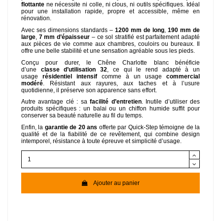
flottante
ne nécessite ni colle, ni clous, ni outils spécifiques. Idéal
pour une installation rapide, propre et accessible, même en
rénovation.
Avec ses dimensions standards –
1200 mm de long
,
190 mm de
large
,
7 mm d’épaisseur
– ce sol stratifié est parfaitement adapté
aux pièces de vie comme aux chambres, couloirs ou bureaux. Il
offre une belle stabilité et une sensation agréable sous les pieds.
Conçu pour durer, le Chêne Charlotte blanc bénéficie
d’une
classe d’utilisation 32
, ce qui le rend adapté à un
usage
résidentiel intensif
comme à un usage
commercial
modéré
. Résistant aux rayures, aux taches et à l’usure
quotidienne, il préserve son apparence sans effort.
Autre avantage clé : sa
facilité d’entretien
. Inutile d’utiliser des
produits spécifiques : un balai ou un chiffon humide suffit pour
conserver sa beauté naturelle au fil du temps.
Enfin, la
garantie de 20 ans
offerte par Quick-Step témoigne de la
qualité et de la fiabilité de ce revêtement, qui combine design
intemporel, résistance à toute épreuve et simplicité d’usage.
Ajouter au panier