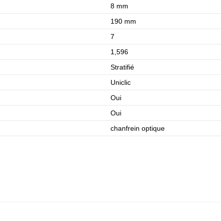
8 mm
190 mm
7
1,596
Stratifié
Uniclic
Oui
Oui
chanfrein optique