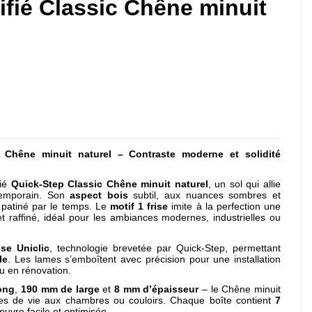
tifié Classic Chêne minuit
ep Chêne minuit naturel – Contraste moderne et solidité
fié
Quick-Step Classic Chêne minuit naturel
, un sol qui allie
temporain. Son
aspect bois
subtil, aux nuances sombres et
 patiné par le temps. Le
motif 1 frise
imite à la perfection une
t raffiné, idéal pour les ambiances modernes, industrielles ou
se Uniclic
, technologie brevetée par Quick-Step, permettant
le
. Les lames s’emboîtent avec précision pour une installation
ou en rénovation.
ong
,
190 mm de large
et
8 mm d’épaisseur
– le Chêne minuit
ces de vie aux chambres ou couloirs. Chaque boîte contient
7
uvre facile et optimisée.