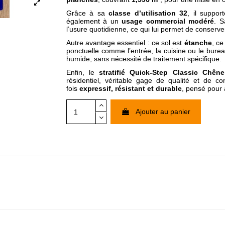
Grâce à sa
classe d’utilisation 32
, il suppo
également à un
usage commercial modéré
. S
l’usure quotidienne, ce qui lui permet de conserv
Autre avantage essentiel : ce sol est
étanche
, ce
ponctuelle comme l’entrée, la cuisine ou le bureau
humide, sans nécessité de traitement spécifique.
Enfin, le
stratifié Quick-Step Classic Chêne
résidentiel, véritable gage de qualité et de c
fois
expressif, résistant et durable
, pensé pour 
Ajouter au panier