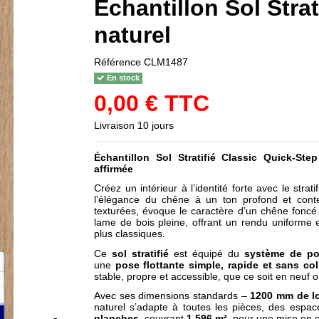
Échantillon Sol Stra
naturel
Référence
CLM1487
En stock
0,00 € TTC
Livraison 10 jours
Échantillon Sol Stratifié Classic Quick-St
affirmée
Créez un intérieur à l’identité forte avec le strati
l’élégance du chêne à un ton profond et con
texturées, évoque le caractère d’un chêne foncé
lame de bois pleine, offrant un rendu uniforme e
plus classiques.
Ce
sol stratifié
est équipé du
système de po
une
pose flottante simple, rapide et sans col
stable, propre et accessible, que ce soit en neuf 
Avec ses dimensions standards –
1200 mm de l
naturel s’adapte à toutes les pièces, des espa
planches
, couvrant
1,596 m²
, pour une mise en œ