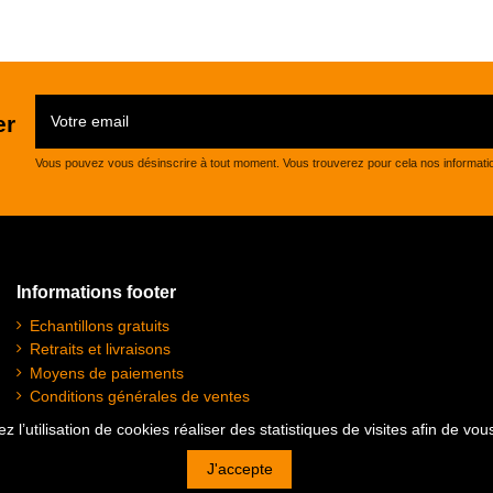
er
Vous pouvez vous désinscrire à tout moment. Vous trouverez pour cela nos informations 
Informations footer
Echantillons gratuits
Retraits et livraisons
Moyens de paiements
Conditions générales de ventes
Plan du site
z l’utilisation de cookies réaliser des statistiques de visites afin de vo
Mentions légales
J'accepte