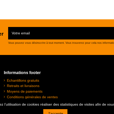
er
Vous pouvez vous désinscrire à tout moment. Vous trouverez pour cela nos informations 
Informations footer
Echantillons gratuits
Retraits et livraisons
Moyens de paiements
Conditions générales de ventes
Plan du site
z l’utilisation de cookies réaliser des statistiques de visites afin de vo
Mentions légales
J'accepte