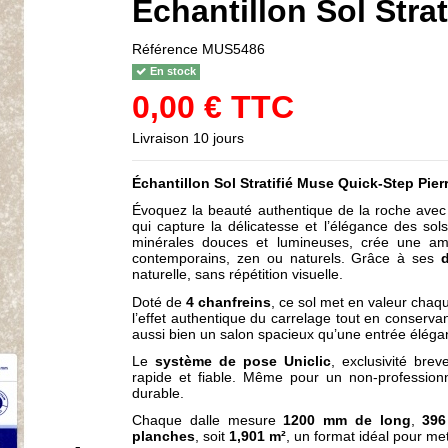
Échantillon Sol Strat
Référence
MUS5486
En stock
0,00 € TTC
Livraison 10 jours
Échantillon
Sol Stratifié Muse Quick-Step Pier
Évoquez la beauté authentique de la roche avec
qui capture la délicatesse et l’élégance des sol
minérales douces et lumineuses, crée une ambi
contemporains, zen ou naturels. Grâce à ses
naturelle, sans répétition visuelle.
Doté de
4 chanfreins
, ce sol met en valeur chaqu
l’effet authentique du carrelage tout en conservan
aussi bien un salon spacieux qu’une entrée éléga
Le
système de pose Uniclic
, exclusivité bre
rapide et fiable. Même pour un non-professionnel
durable.
Chaque dalle mesure
1200 mm de long
,
396
planches
, soit
1,901 m²
, un format idéal pour met