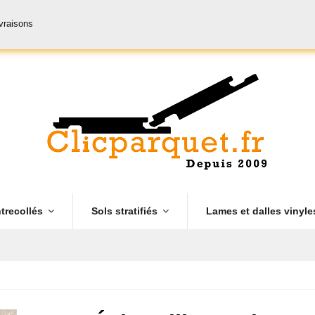
ivraisons
trecollés
Sols stratifiés
Lames et dalles vinyl