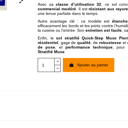
Avec sa
classe d’utilisation 32
, ce sol con
commercial modéré
. Il est
résistant aux rayur
une tenue parfaite dans le temps.
Autre avantage clé : ce modèle est
étanche
efficacement les bords et les joints contre l’humi
la cuisine ou l’entrée. Son
entretien est facile
, s
Enfin, le
sol stratifié Quick-Step Muse Pierr
résidentiel
, gage de
qualité
, de
robustesse
et
de pose
, et
performance technique
, pour 
Stratifié
Muse
Ajouter au panier