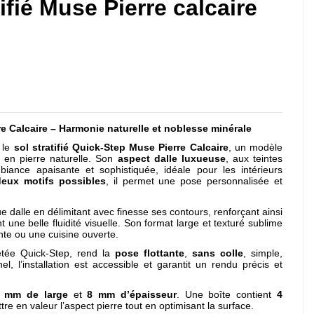
ifié Muse Pierre calcaire
re Calcaire – Harmonie naturelle et noblesse minérale
 le
sol stratifié Quick-Step Muse Pierre Calcaire
, un modèle
s en pierre naturelle. Son
aspect dalle luxueuse
, aux teintes
ance apaisante et sophistiquée, idéale pour les intérieurs
deux motifs possibles
, il permet une pose personnalisée et
e dalle en délimitant avec finesse ses contours, renforçant ainsi
t une belle fluidité visuelle. Son format large et texturé sublime
nte ou une cuisine ouverte.
vetée Quick-Step, rend la
pose flottante
,
sans colle
, simple,
, l’installation est accessible et garantit un rendu précis et
 mm de large
et
8 mm d’épaisseur
. Une boîte contient
4
tre en valeur l’aspect pierre tout en optimisant la surface.