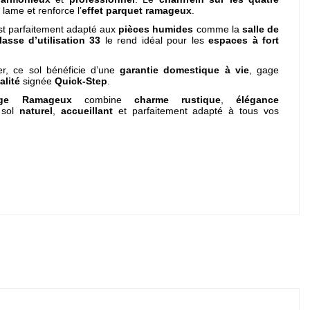
lame et renforce l’
effet parquet ramageux
.
t parfaitement adapté aux
pièces humides
comme la
salle de
lasse d’utilisation 33
le rend idéal pour les
espaces à fort
r, ce sol bénéficie d’une
garantie domestique à vie
, gage
alité
signée
Quick-Step
.
ige Ramageux
combine
charme rustique
,
élégance
 sol
naturel
,
accueillant
et parfaitement adapté à tous vos