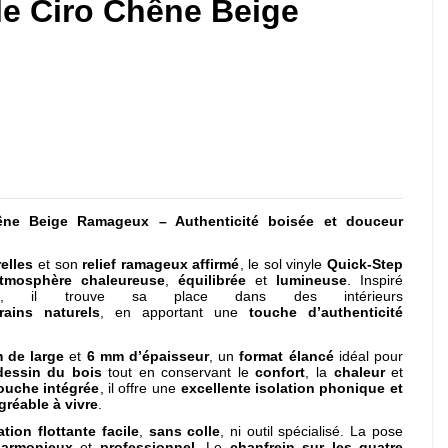
le Ciro Chêne Beige
hêne Beige Ramageux – Authenticité boisée et douceur
elles
et son
relief ramageux affirmé
, le sol vinyle
Quick-Step
tmosphère chaleureuse
,
équilibrée
et
lumineuse
. Inspiré
t
, il trouve sa place dans des intérieurs
ains naturels
, en apportant une
touche d’authenticité
 de large
et
6 mm d’épaisseur
, un
format élancé
idéal pour
dessin du bois
tout en conservant le
confort
, la
chaleur
et
ouche intégrée
, il offre une
excellente isolation phonique et
gréable à vivre
.
ation flottante facile
,
sans colle
, ni outil spécialisé. La pose
armonieux
et
professionnel
. Le
chanfrein sur les quatre