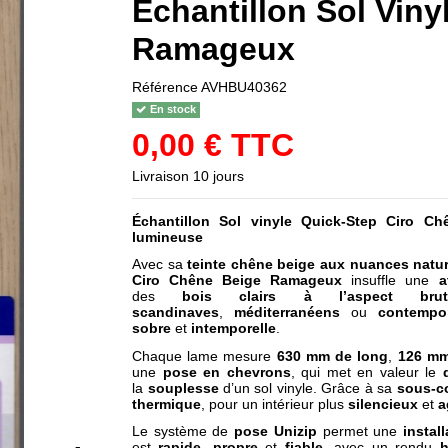
Échantillon Sol Viny
Ramageux
Référence
AVHBU40362
En stock
0,00 € TTC
Livraison 10 jours
Échantillon
Sol vinyle Quick-Step Ciro C
lumineuse
Avec sa
teinte chêne beige aux nuances natur
Ciro Chêne Beige Ramageux
insuffle une
a
des
bois clairs à l’aspect bru
scandinaves
,
méditerranéens
ou
contempor
sobre
et
intemporelle
.
Chaque lame mesure
630 mm de long
,
126 mm
une
pose en chevrons
, qui met en valeur le
la
souplesse
d’un sol vinyle. Grâce à sa
sous-c
thermique
, pour un intérieur plus
silencieux
et
a
Le système de
pose Unizip
permet une
install
est
rapide
,
propre
et
fiable
, avec un rendu
h