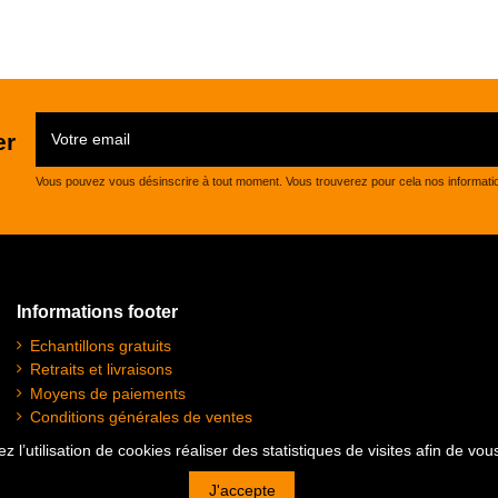
er
Vous pouvez vous désinscrire à tout moment. Vous trouverez pour cela nos informations 
Informations footer
Echantillons gratuits
Retraits et livraisons
Moyens de paiements
Conditions générales de ventes
Plan du site
z l’utilisation de cookies réaliser des statistiques de visites afin de vo
Mentions légales
J'accepte