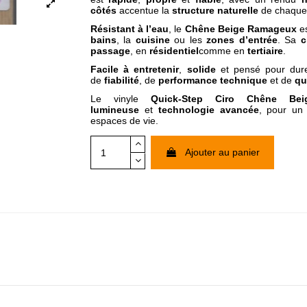
côtés
accentue la
structure naturelle
de chaque 
Résistant à l’eau
, le
Chêne Beige Ramageux
es
bains
, la
cuisine
ou les
zones d’entrée
. Sa
c
passage
, en
résidentiel
comme en
tertiaire
.
Facile à entretenir
,
solide
et pensé pour dure
de
fiabilité
, de
performance technique
et de
qu
Le vinyle
Quick-Step Ciro Chêne Be
lumineuse
et
technologie avancée
, pour un
espaces de vie.
Ajouter au panier