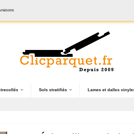
ivraisons
trecollés
Sols stratifiés
Lames et dalles vinyl