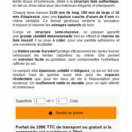
teinte douce et lumineuse, alliée à la
structure bois authentique
,
en fait un choix idéal pour des intérieurs élégants et intemporels.
Chaque lame mesure
2130 mm de long
,
190 mm de large
et
18
mm d’épaisseur
, avec une
épaisse couche d’usure de 6 mm
en
chêne véritable. Ce format généreux renforce la sensation
d’espace et valorise les
veinages naturels
du bois.
Conçu en
structure semi-massive
, ce parquet garantit
une
grande stabilité dimensionnelle
tout en offrant le
charme du
bois massif
. Il se pose
à coller
, pour une parfaite adhérence et
une excellente durabilité.
La
finition vernie Karsdorf
protège efficacement les lames tout en
rehaussant les teintes naturelles du chêne. Elle permet
un
entretien facile
au quotidien, sans compromettre l’esthétique
raffinée du sol.
Le parquet allie
épaisseur, solidité
et
élégance
, ce qui en fait une
solution haut de gamme aussi bien pour les
espaces
résidentiels
que pour les lieux de vie à fréquentation plus
soutenue. Un
revêtement noble et durable
, pour un style affirmé
et chaleureux.
Superficie
m² =
Colis
Ajouter au panier
Forfait de 199€ TTC de transport ou gratuit si la
commande est supérieure à 20m²