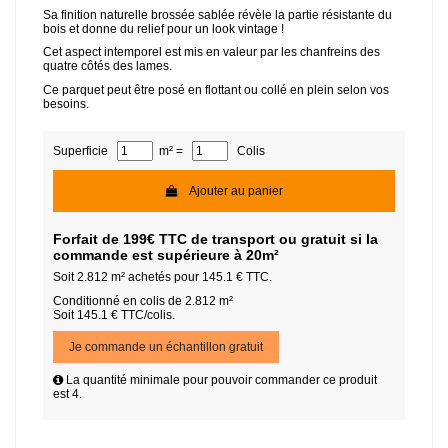
Sa finition naturelle brossée sablée révèle la partie résistante du
bois et donne du relief pour un look vintage !
Cet aspect intemporel est mis en valeur par les chanfreins des
quatre côtés des lames.
Ce parquet peut être posé en flottant ou collé en plein selon vos
besoins.
Superficie
m² =
Colis
Ajouter au panier
Forfait de 199€ TTC de transport ou gratuit si la
commande est supérieure à 20m²
Soit
2.812
m² achetés pour
145.1
€ TTC.
Conditionné en colis de 2.812 m²
Soit 145.1 € TTC/colis.
Je commande un échantillon gratuit
La quantité minimale pour pouvoir commander ce produit
est 4.