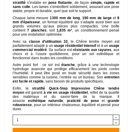
stratifié
s’installe en
pose flottante
, de façon
simple, rapide et
sans colle
. Les lames s’emboîtent solidement, assurant une pose
stable, propre et durable, quel que soit le support.
Chaque lame mesure
1300 mm de long
,
190 mm de large
et
8
mm d’épaisseur
, un format équilibré qui s’adapte aussi bien aux
grands volumes qu’aux pièces plus compactes. Une boîte
contient
7 planches
, soit
1,835 m²
, un conditionnement pensé
pour une installation optimisée.
Avec sa
classe d’utilisation 32
, le Chêne tendre moyen est
parfaitement adapté à un
usage résidentiel intensif
et à un
usage
commercial modéré
. Sa surface est
résistante aux rayures
, aux
chocs et à l’usure quotidienne, pour un sol esthétique et
fonctionnel dans toutes les conditions.
Autre point fort : ce sol est
étanche
, grâce à une technologie
hydrofuge avancée qui protège efficacement les joints contre
l’humidité. Il peut être posé en toute sécurité dans les zones
sensibles comme la cuisine, l’entrée ou un bureau. Son
entretien
est facile et rapide
, sans besoin de produits spécifiques.
Enfin, le
stratifié Quick-Step Impressive Chêne tendre
moyen
est garanti
à vie en usage résidentiel
, reflet de la qualité
des matériaux et du savoir-faire de la marque. Il
associe
esthétique naturelle
,
praticité de pose
et
grande
robustesse
, pour un intérieur chaleureux, équilibré et pensé pour
durer.