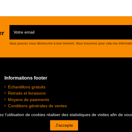
er
Vous pouvez vous désinscrire à tout moment. Vous trouverez pour cela nos informations 
Informations footer
Echantillons gratuits
Retraits et livraisons
Moyens de paiements
Conditions générales de ventes
Plan du site
z l’utilisation de cookies réaliser des statistiques de visites afin de vo
Mentions légales
J'accepte