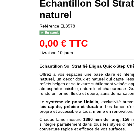
Échantillon Sol Stra
naturel
Référence
EL3578
En stock
0,00 € TTC
Livraison 10 jours
Échantillon Sol Stratifié Eligna
Quick-Step Chê
Offrez à vos espaces une base claire et intem
naturel
, un décor doux et naturel qui capte l’es
reflets beiges et sa texture subtilement veinée a
atmosphère paisible, naturelle et chaleureuse. G
rendu uniforme, fluide et épuré, sans démarcation 
Le
système de pose Uniclic
, exclusivité bre
fois
rapide, précise et durable
. Les lames s’e
propre et accessible à tous, même en rénovation.
Chaque lame mesure
1380 mm de long
,
156 
s’intègre parfaitement dans tous les styles d’int
couverture rapide et efficace de vos surfaces.