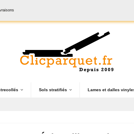
ivraisons
trecollés
Sols stratifiés
Lames et dalles vinyl