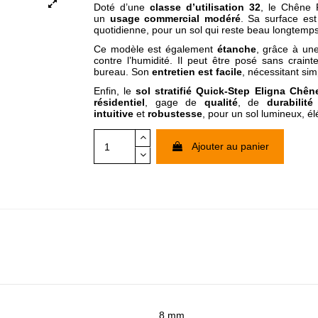
Doté d’une
classe d’utilisation 32
, le Chêne 
un
usage commercial modéré
. Sa surface es
quotidienne, pour un sol qui reste beau longtemps
Ce modèle est également
étanche
, grâce à une
contre l’humidité. Il peut être posé sans crain
bureau. Son
entretien est facile
, nécessitant si
Enfin, le
sol stratifié Quick-Step Eligna Chên
résidentiel
, gage de
qualité
, de
durabilité
intuitive
et
robustesse
, pour un sol lumineux, él
Ajouter au panier
8 mm