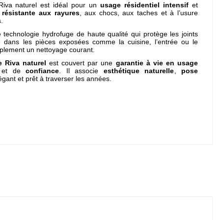
Riva naturel est idéal pour un
usage résidentiel intensif
et
t
résistante aux rayures
, aux chocs, aux taches et à l’usure
.
 technologie hydrofuge de haute qualité qui protège les joints
te dans les pièces exposées comme la cuisine, l’entrée ou le
mplement un nettoyage courant.
e Riva naturel
est couvert par une
garantie à vie en usage
et de
confiance
. Il associe
esthétique naturelle
,
pose
égant et prêt à traverser les années.