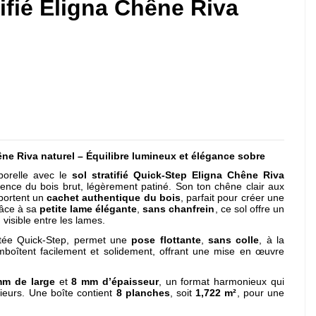
tifié Eligna Chêne Riva
ne Riva naturel – Équilibre lumineux et élégance sobre
porelle avec le
sol stratifié Quick-Step Eligna Chêne Riva
sence du bois brut, légèrement patiné. Son ton chêne clair aux
pportent un
cachet authentique du bois
, parfait pour créer une
râce à sa
petite lame élégante
,
sans chanfrein
, ce sol offre un
visible entre les lames.
vetée Quick-Step, permet une
pose flottante
,
sans colle
, à la
mboîtent facilement et solidement, offrant une mise en œuvre
mm de large
et
8 mm d’épaisseur
, un format harmonieux qui
érieurs. Une boîte contient
8 planches
, soit
1,722 m²
, pour une