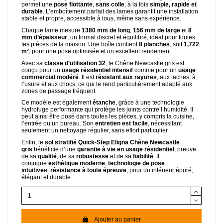
permet une
pose flottante
,
sans colle
, à la fois
simple, rapide et
durable
. L’emboîtement parfait des lames garantit une installation
stable et propre, accessible à tous, même sans expérience.
Chaque lame mesure
1380 mm de long
,
156 mm de large
et
8
mm d’épaisseur
, un format discret et équilibré, idéal pour toutes
les pièces de la maison. Une boîte contient
8 planches
, soit
1,722
m²
, pour une pose optimisée et un excellent rendement.
Avec sa
classe d’utilisation 32
, le Chêne Newcastle gris est
conçu pour un
usage résidentiel intensif
comme pour un
usage
commercial modéré
. Il est
résistant aux rayures
, aux taches, à
l’usure et aux chocs, ce qui le rend particulièrement adapté aux
zones de passage fréquent.
Ce modèle est également
étanche
, grâce à une technologie
hydrofuge performante qui protège les joints contre l’humidité. Il
peut ainsi être posé dans toutes les pièces, y compris la cuisine,
l’entrée ou un bureau. Son
entretien est facile
, nécessitant
seulement un nettoyage régulier, sans effort particulier.
Enfin, le
sol stratifié Quick-Step Eligna Chêne Newcastle
gris
bénéficie d’une
garantie à vie en usage résidentiel
, preuve
de sa
qualité
, de sa
robustesse
et de sa
fiabilité
. Il
conjugue
esthétique moderne
,
technologie de pose
intuitive
et
résistance à toute épreuve
, pour un intérieur épuré,
élégant et durable.
Ajouter au panier