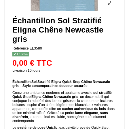
Échantillon Sol Stratifié
Eligna Chêne Newcastle
gris
Référence
EL3580
En stock
0,00 € TTC
Livraison 10 jours
Échantillon Sol Stratifié Eligna
Quick-Step Chêne Newcastle
gris – Style contemporain et douceur texturée
Créez une ambiance moderne et apaisante avec le
sol stratifié
Quick-Step Eligna Chêne Newcastle gris
, un décor subtil qui
conjugue la sobriété des teintes grises et la chaleur des textures
boisées. Inspiré d’un chêne légèrement blanchi aux veinures
apparentes, ce modèle offre un
cachet authentique du bois
dans
un ton minéral raffiné. Grâce à sa
petite lame élégante
,
sans
chanfrein
, le rendu final est fluide, homogène et résolument
contemporain.
Le
système de pose Uniclic
, exclusivité brevetée Quick-Step,