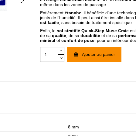
même dans les zones de passage.
Entièrement
étanche
, il bénéficie d’une technol
joints de l’humidité. Il peut ainsi être installé dan
est facile
, sans besoin de traitement spécifique.
Enfin, le
sol stratifié Quick-Step Muse Craie
est
de sa
qualité
, de sa
durabilité
et de sa
performa
minéral
et
confort de pose
, pour un intérieur do
Ajouter au panier
8 mm