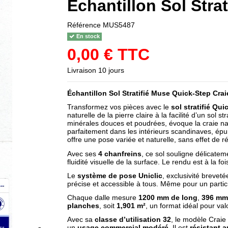
Échantillon Sol Stra
Référence
MUS5487
En stock
0,00 € TTC
Livraison 10 jours
Échantillon
Sol Stratifié Muse
Quick-Step Crai
Transformez vos pièces avec le
sol stratifié Qu
naturelle de la pierre claire à la facilité d’un sol
minérales douces et poudrées, évoque la craie nat
parfaitement dans les intérieurs scandinaves, ép
offre une pose variée et naturelle, sans effet de ré
Avec ses
4 chanfreins
, ce sol souligne délicatem
fluidité visuelle de la surface. Le rendu est à la f
Le
système de pose Uniclic
, exclusivité breve
précise et accessible à tous. Même pour un particul
Chaque dalle mesure
1200 mm de long
,
396 mm 
planches
, soit
1,901 m²
, un format idéal pour va
Avec sa
classe d’utilisation 32
, le modèle Craie
un
usage commercial modéré
. Il est
résistant 