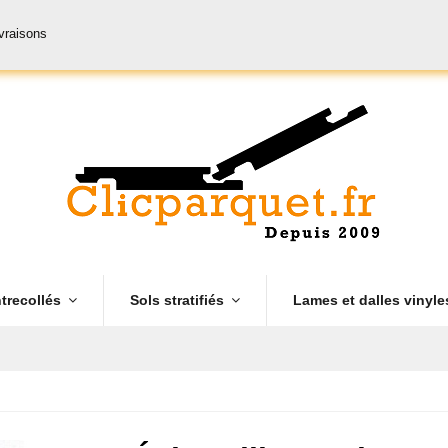
ivraisons
trecollés
Sols stratifiés
Lames et dalles vinyl