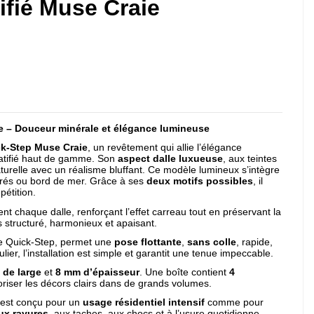
tifié Muse Craie
e – Douceur minérale et élégance lumineuse
ick-Step Muse Craie
, un revêtement qui allie l’élégance
 stratifié haut de gamme. Son
aspect dalle luxueuse
, aux teintes
urelle avec un réalisme bluffant. Ce modèle lumineux s’intègre
urés ou bord de mer. Grâce à ses
deux motifs possibles
, il
pétition.
ent chaque dalle, renforçant l’effet carreau tout en préservant la
ois structuré, harmonieux et apaisant.
tée Quick-Step, permet une
pose flottante
,
sans colle
, rapide,
ier, l’installation est simple et garantit une tenue impeccable.
de large
et
8 mm d’épaisseur
. Une boîte contient
4
loriser les décors clairs dans de grands volumes.
 est conçu pour un
usage résidentiel intensif
comme pour
aux rayures
, aux taches, aux chocs et à l’usure quotidienne,