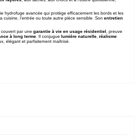
ogie hydrofuge avancée qui protège efficacement les bords et les
s la cuisine, l’entrée ou toute autre pièce sensible. Son
entretien
 couvert par une
garantie à vie en usage résidentiel
, preuve
nce à long terme
. Il conjugue
lumière naturelle
,
réalisme
ux, élégant et parfaitement maîtrisé.