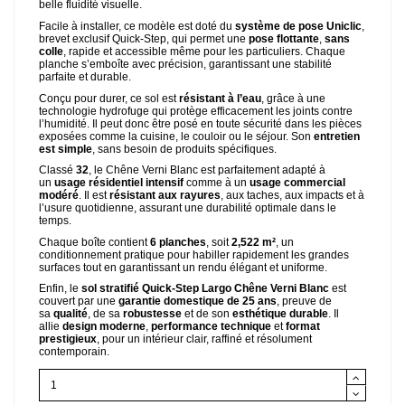
belle fluidité visuelle.
Facile à installer, ce modèle est doté du
système de pose Uniclic
,
brevet exclusif Quick-Step, qui permet une
pose flottante
,
sans
colle
, rapide et accessible même pour les particuliers. Chaque
planche s’emboîte avec précision, garantissant une stabilité
parfaite et durable.
Conçu pour durer, ce sol est
résistant à l’eau
, grâce à une
technologie hydrofuge qui protège efficacement les joints contre
l’humidité. Il peut donc être posé en toute sécurité dans les pièces
exposées comme la cuisine, le couloir ou le séjour. Son
entretien
est simple
, sans besoin de produits spécifiques.
Classé
32
, le Chêne Verni Blanc est parfaitement adapté à
un
usage résidentiel intensif
comme à un
usage commercial
modéré
. Il est
résistant aux rayures
, aux taches, aux impacts et à
l’usure quotidienne, assurant une durabilité optimale dans le
temps.
Chaque boîte contient
6 planches
, soit
2,522 m²
, un
conditionnement pratique pour habiller rapidement les grandes
surfaces tout en garantissant un rendu élégant et uniforme.
Enfin, le
sol stratifié Quick-Step Largo Chêne Verni Blanc
est
couvert par une
garantie domestique de 25 ans
, preuve de
sa
qualité
, de sa
robustesse
et de son
esthétique durable
. Il
allie
design moderne
,
performance technique
et
format
prestigieux
, pour un intérieur clair, raffiné et résolument
contemporain.