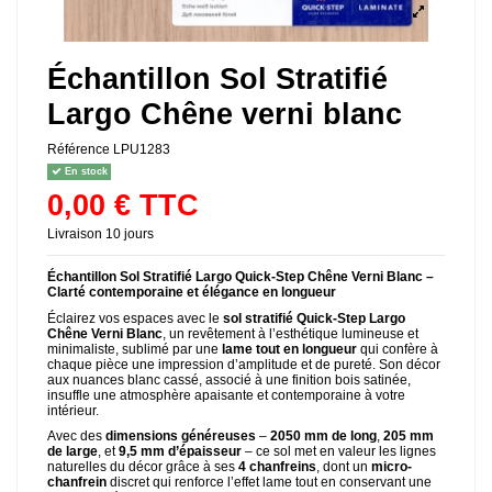
Échantillon Sol Stratifié
Largo Chêne verni blanc
Référence
LPU1283
En stock
0,00 € TTC
Livraison 10 jours
Échantillon
Sol Stratifié Largo
Quick-Step Chêne Verni Blanc –
Clarté contemporaine et élégance en longueur
Éclairez vos espaces avec le
sol stratifié Quick-Step Largo
Chêne Verni Blanc
, un revêtement à l’esthétique lumineuse et
minimaliste, sublimé par une
lame tout en longueur
qui confère à
chaque pièce une impression d’amplitude et de pureté. Son décor
aux nuances blanc cassé, associé à une finition bois satinée,
insuffle une atmosphère apaisante et contemporaine à votre
intérieur.
Avec des
dimensions généreuses
–
2050 mm de long
,
205 mm
de large
, et
9,5 mm d’épaisseur
– ce sol met en valeur les lignes
naturelles du décor grâce à ses
4 chanfreins
, dont un
micro-
chanfrein
discret qui renforce l’effet lame tout en conservant une