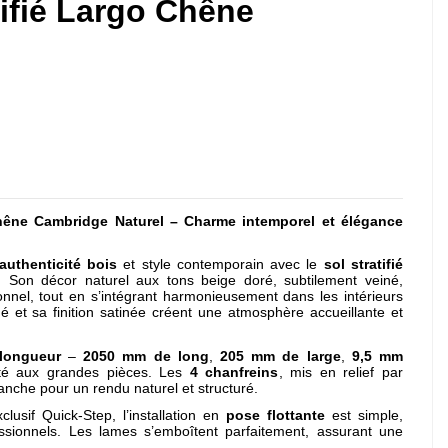
tifié Largo Chêne
hêne Cambridge Naturel – Charme intemporel et élégance
authenticité bois
et style contemporain avec le
sol stratifié
. Son décor naturel aux tons beige doré, subtilement veiné,
onnel, tout en s’intégrant harmonieusement dans les intérieurs
é et sa finition satinée créent une atmosphère accueillante et
longueur
–
2050 mm de long
,
205 mm de large
,
9,5 mm
ité aux grandes pièces. Les
4 chanfreins
, mis en relief par
anche pour un rendu naturel et structuré.
clusif Quick-Step, l’installation en
pose flottante
est simple,
ssionnels. Les lames s’emboîtent parfaitement, assurant une