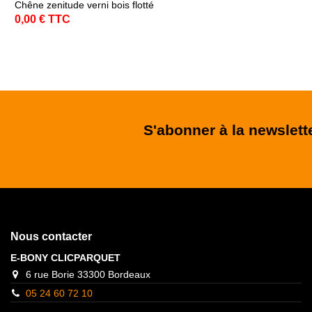
Chêne zenitude verni bois flotté
0,00 € TTC
S'abonner à la newslett
Nous contacter
E-BONY CLICPARQUET
6 rue Borie 33300 Bordeaux
05 24 60 72 10
contact@clicparquet.fr