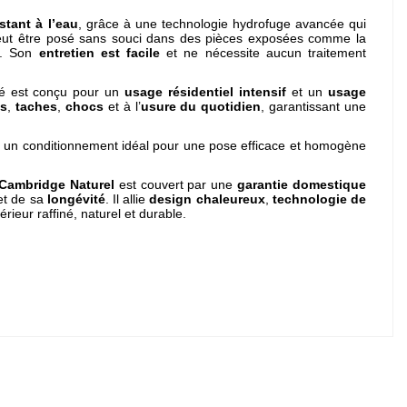
istant à l’eau
, grâce à une technologie hydrofuge avancée qui
l peut être posé sans souci dans des pièces exposées comme la
ge. Son
entretien est facile
et ne nécessite aucun traitement
ifié est conçu pour un
usage résidentiel intensif
et un
usage
es
,
taches
,
chocs
et à l’
usure du quotidien
, garantissant une
, un conditionnement idéal pour une pose efficace et homogène
 Cambridge Naturel
est couvert par une
garantie domestique
t de sa
longévité
. Il allie
design chaleureux
,
technologie de
térieur raffiné, naturel et durable.