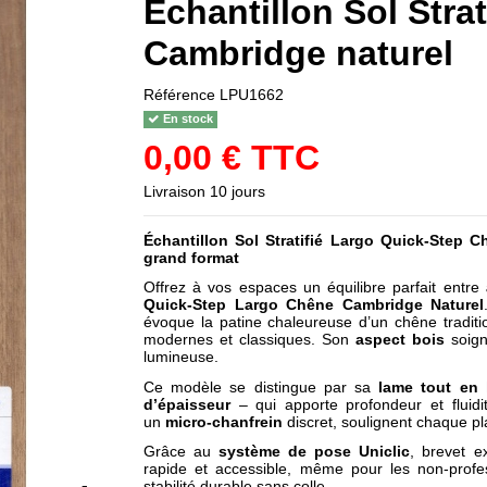
Échantillon Sol Stra
Cambridge naturel
Référence
LPU1662
En stock
0,00 € TTC
Livraison 10 jours
Échantillon
Sol Stratifié Largo
Quick-Step C
grand format
Offrez à vos espaces un équilibre parfait entre
Quick-Step Largo Chêne Cambridge Naturel
évoque la patine chaleureuse d’un chêne traditi
modernes et classiques. Son
aspect bois
soign
lumineuse.
Ce modèle se distingue par sa
lame tout en 
d’épaisseur
– qui apporte profondeur et fluid
un
micro-chanfrein
discret, soulignent chaque pl
Grâce au
système de pose Uniclic
, brevet ex
rapide et accessible, même pour les non-profe
stabilité durable sans colle.