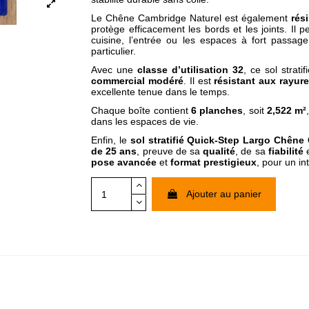
Le Chêne Cambridge Naturel est également
rés
protège efficacement les bords et les joints. I
cuisine, l’entrée ou les espaces à fort passa
particulier.
Avec une
classe d’utilisation 32
, ce sol strat
commercial modéré
. Il est
résistant aux rayur
excellente tenue dans le temps.
Chaque boîte contient
6 planches
, soit
2,522 m²
dans les espaces de vie.
Enfin, le
sol stratifié Quick-Step Largo Chêne
de 25 ans
, preuve de sa
qualité
, de sa
fiabilité
e
pose avancée
et
format prestigieux
, pour un in
Ajouter au panier