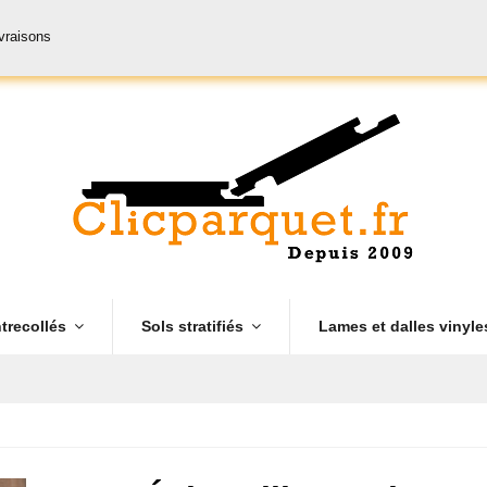
ivraisons
trecollés
Sols stratifiés
Lames et dalles vinyl