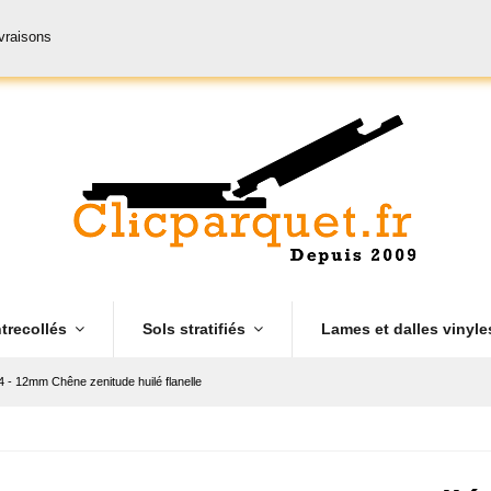
ivraisons
trecollés
Sols stratifiés
Lames et dalles vinyl
4 - 12mm Chêne zenitude huilé flanelle