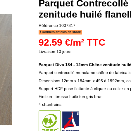
Parquet Contrecollé
zenitude huilé flanel
Référence
1007317
Derniers articles en stock
92.59 €/m² TTC
Livraison 10 jours
Parquet Diva 184 - 12mm Chêne zenitude huilé 
Parquet contrecollé monolame chêne de fabricati
Dimensions 12mm x 184mm x 495 à 1992mm, cou
Support HDF pose flottante à cliquer ou coller en 
Finition : brossé huilé ton gris brun
4 chanfreins