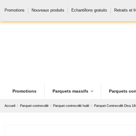
Promotions
Nouveaux produits
Echantillons gratuits
Retraits et l
Promotions
Parquets massifs
Parquets con
Accueil
Parquet contrecollé
Parquet contrecollé huilé
Parquet Contrecollé Diva 18