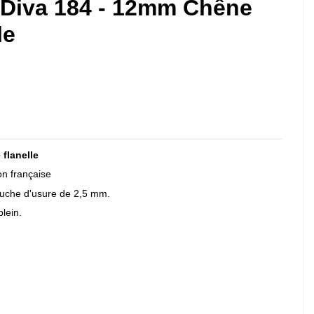
 Diva 184 - 12mm Chêne
le
flanelle
on française
che d'usure de 2,5 mm.
plein.