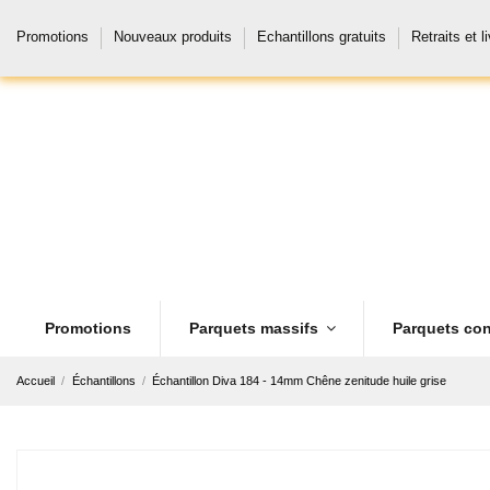
Promotions
Nouveaux produits
Echantillons gratuits
Retraits et l
Promotions
Parquets massifs
Parquets con
Accueil
Échantillons
Échantillon Diva 184 - 14mm Chêne zenitude huile grise