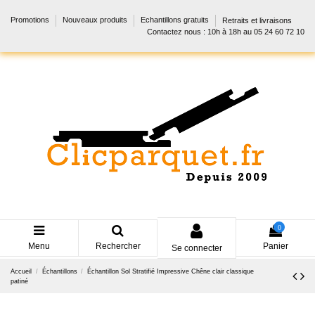
Promotions
Nouveaux produits
Echantillons gratuits
Retraits et livraisons
Contactez nous : 10h à 18h au 05 24 60 72 10
0
Menu
Rechercher
Panier
Se connecter
Accueil
Échantillons
Échantillon Sol Stratifié Impressive Chêne clair classique
patiné