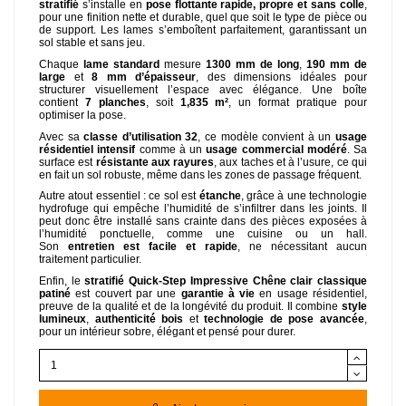
stratifié
s’installe en
pose flottante rapide, propre et sans colle
,
pour une finition nette et durable, quel que soit le type de pièce ou
de support. Les lames s’emboîtent parfaitement, garantissant un
sol stable et sans jeu.
Chaque
lame standard
mesure
1300 mm de long
,
190 mm de
large
et
8 mm d’épaisseur
, des dimensions idéales pour
structurer visuellement l’espace avec élégance. Une boîte
contient
7 planches
, soit
1,835 m²
, un format pratique pour
optimiser la pose.
Avec sa
classe d’utilisation 32
, ce modèle convient à un
usage
résidentiel intensif
comme à un
usage commercial modéré
. Sa
surface est
résistante aux rayures
, aux taches et à l’usure, ce qui
en fait un sol robuste, même dans les zones de passage fréquent.
Autre atout essentiel : ce sol est
étanche
, grâce à une technologie
hydrofuge qui empêche l’humidité de s’infiltrer dans les joints. Il
peut donc être installé sans crainte dans des pièces exposées à
l’humidité ponctuelle, comme une cuisine ou un hall.
Son
entretien est facile et rapide
, ne nécessitant aucun
traitement particulier.
Enfin, le
stratifié Quick-Step Impressive Chêne clair classique
patiné
est couvert par une
garantie à vie
en usage résidentiel,
preuve de la qualité et de la longévité du produit. Il combine
style
lumineux
,
authenticité bois
et
technologie de pose avancée
,
pour un intérieur sobre, élégant et pensé pour durer.