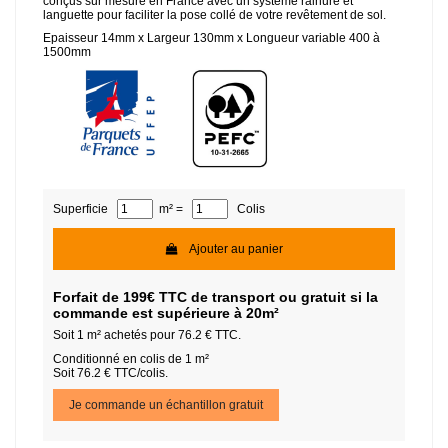
conçus sur mesure en France avec un système rainure et
languette pour faciliter la pose collé de votre revêtement de sol.
Epaisseur 14mm x Largeur 130mm x Longueur variable 400 à
1500mm
Superficie
m² =
Colis
Ajouter au panier
Forfait de 199€ TTC de transport ou gratuit si la
commande est supérieure à 20m²
Soit
1
m² achetés pour
76.2
€ TTC.
Conditionné en colis de 1 m²
Soit 76.2 € TTC/colis.
Je commande un échantillon gratuit