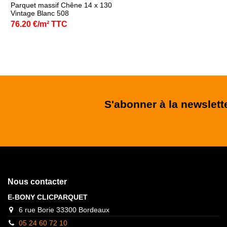
Parquet massif Chêne 14 x 130
Vintage Blanc 508
76.20 €/m² TTC
S'abonner à la newslett
Nous contacter
E-BONY CLICPARQUET
6 rue Borie 33300 Bordeaux
05 24 60 72 10