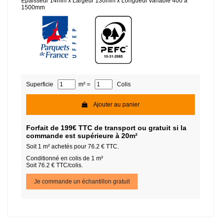
Epaisseur 14mm x Largeur 130mm x Longueur variable 400 à
1500mm
Superficie
m² =
Colis
Ajouter au panier
Forfait de 199€ TTC de transport ou gratuit si la
commande est supérieure à 20m²
Soit
1
m² achetés pour
76.2
€ TTC.
Conditionné en colis de 1 m²
Soit 76.2 € TTC/colis.
Je commande un échantillon gratuit