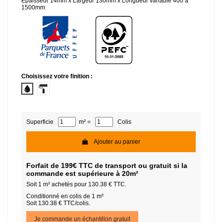
Epaisseur 14mm x Largeur 130mm x Longueur variable 400 à
1500mm
Choisissez votre finition :
Huilé
Vernis mat
Superficie
m² =
Colis
Ajouter au panier
Forfait de 199€ TTC de transport ou gratuit si la
commande est supérieure à 20m²
Soit
1
m² achetés pour
130.38
€ TTC.
Conditionné en colis de 1 m²
Soit 130.38 € TTC/colis.
Je commande un échantillon gratuit