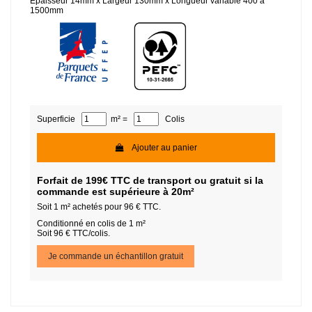
Epaisseur 14mm x Largeur 130mm x Longueur variable 400 à
1500mm
Superficie
m² =
Colis
Ajouter au panier
Forfait de 199€ TTC de transport ou gratuit si la
commande est supérieure à 20m²
Soit
1
m² achetés pour
96
€ TTC.
Conditionné en colis de 1 m²
Soit 96 € TTC/colis.
Je commande un échantillon gratuit