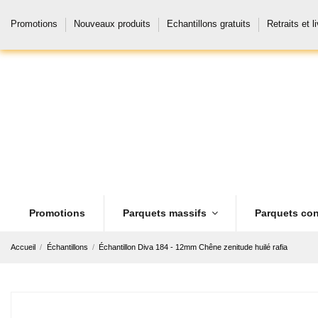
Promotions
Nouveaux produits
Echantillons gratuits
Retraits et l
Promotions
Parquets massifs
Parquets con
Accueil
Échantillons
Échantillon Diva 184 - 12mm Chêne zenitude huilé rafia